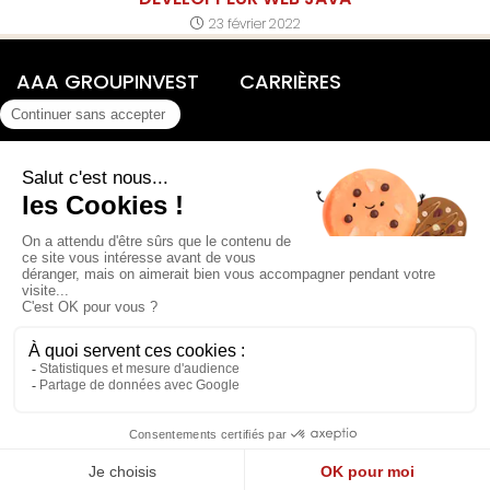
23 février 2022
AAA GROUPINVEST
CARRIÈRES
Présentation du groupe
Nos métiers
Chiffres clés
Pourquoi nous rejoindre​
Nos activités
Rejoignez-nous​
Les actualités
CONTACTEZ-NOUS
LÉGALE
Rue Pierre de Maupertuis
Mentions légales​
- BP 97468
Données personnelles​
- 35174 BRUZ Cedex
02 99 52 52 48
contact@aaagroupinvest.com